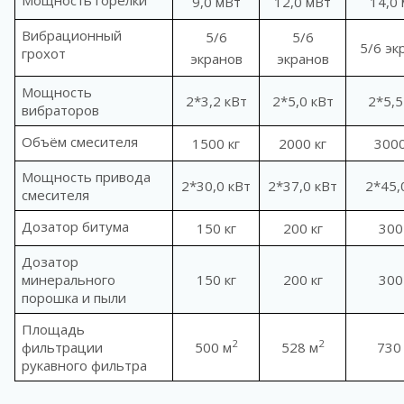
Мощность горелки
9,0 мВт
12,0 мВт
14,0
Вибрационный
5/6
5/6
5/6 эк
грохот
экранов
экранов
Мощность
2*3,2 кВт
2*5,0 кВт
2*5,5
вибраторов
Объём смесителя
1500 кг
2000 кг
3000
Мощность привода
2*30,0 кВт
2*37,0 кВт
2*45,
смесителя
Дозатор битума
150 кг
200 кг
300
Дозатор
минерального
150 кг
200 кг
300
порошка и пыли
Площадь
2
2
фильтрации
500 м
528 м
730
рукавного фильтра