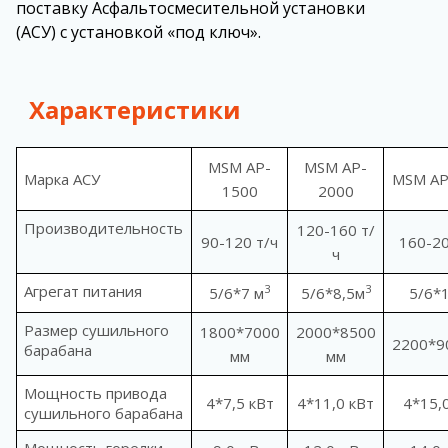
поставку Асфальтосмесительной установки
(АСУ) с установкой «под ключ».
Характеристики
MSM AP-
MSM AP-
Марка АСУ
MSM AP
1500
20
00
Производительность
120-160 т/
90-120 т/ч
160-20
ч
Агрегат питания
3
3
5/6*7 м
5/6*8,5м
5/6*
Размер сушильного
1800*7000
2000*8500
2200*9
барабана
мм
мм
Мощность привода
4*7,5 кВт
4*11,0 кВт
4*15,
сушильного барабана