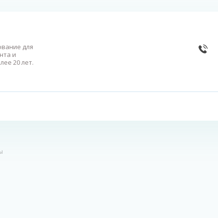
вание для
нта и
лее 20 лет.
ы