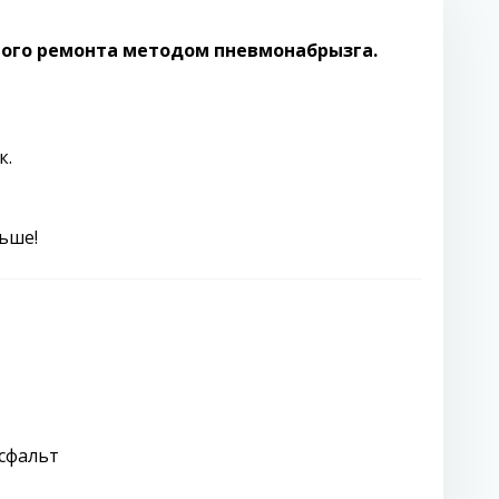
ного ремонта методом пневмонабрызга.
к.
льше!
сфальт