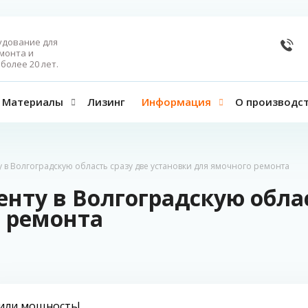
удование для
монта и
более 20 лет.
Материалы
Лизинг
Информация
О производс
 в Волгоградскую область сразу две установки для ямочного ремонта
ту в Волгоградскую облас
о ремонта
или мощность!