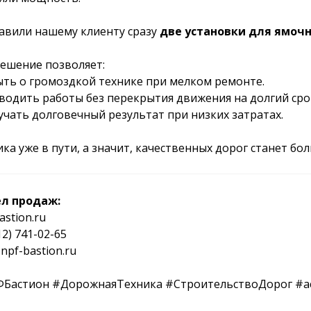
авили нашему клиенту сразу
две установки для ямоч
решение позволяет:
быть о громоздкой технике при мелком ремонте.
оводить работы без перекрытия движения на долгий сро
учать долговечный результат при низких затратах.
ка уже в пути, а значит, качественных дорог станет бо
л продаж:
astion.ru
12) 741-02-65
npf-bastion.ru
Бастион #ДорожнаяТехника #СтроительствоДорог #а