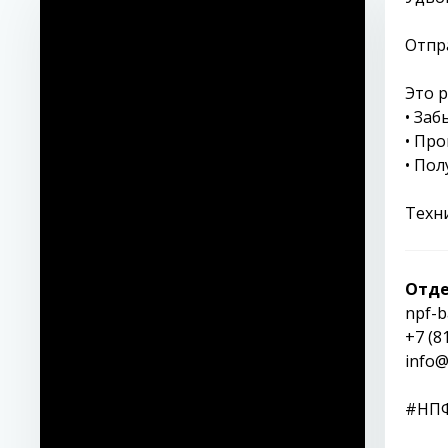
Отпр
Это 
• За
• Пр
• Пол
Техни
Отде
npf-b
+7 (8
info@
#НПФ