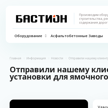
Производим обор
строительства, ре
содержания дорог 
Оборудование
Асфальтобетонные Заводы
Главная
Информация
Новости
Отправили нашему клиенту
Отправили нашему клиен
установки для ямочног
Удво