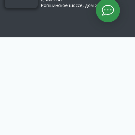
Ропшинское шоссе, дом 2/1
КАТАЛОГ
Оборудование
Асфальтобетонные заводы
Материалы
МАТЕРИАЛЫ
Пропитка «Элмодор»
Гидроизоляционные битумные материалы
Эмульгаторы катионных битумных эмульсий.
ИНФОРМАЦИЯ