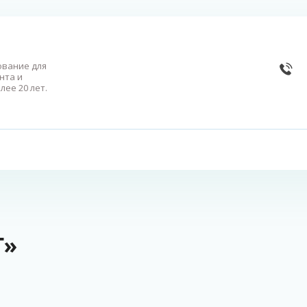
вание для
нта и
лее 20 лет.
Г»