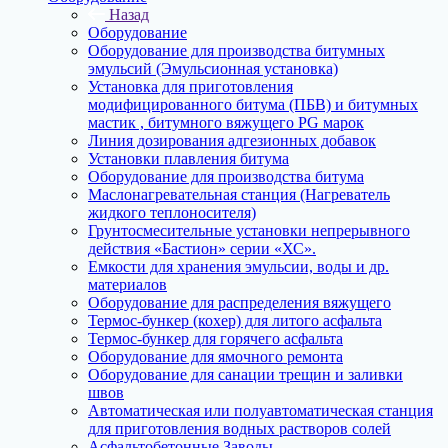
Назад
Оборудование
Оборудование для производства битумных
эмульсий (Эмульсионная установка)
Установка для приготовления
модифицированного битума (ПБВ) и битумных
мастик , битумного вяжущего PG марок
Линия дозирования адгезионных добавок
Установки плавления битума
Оборудование для производства битума
Маслонагревательная станция (Нагреватель
жидкого теплоносителя)
Грунтосмесительные установки непрерывного
действия «Бастион» серии «ХС».
Емкости для хранения эмульсии, воды и др.
материалов
Оборудование для распределения вяжущего
Термос-бункер (кохер) для литого асфальта
Термос-бункер для горячего асфальта
Оборудование для ямочного ремонта
Оборудование для санации трещин и заливки
швов
Автоматическая или полуавтоматическая станция
для приготовления водных растворов солей
Асфальтобетонные Заводы