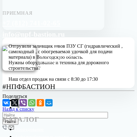
ПРИЕМНАЯ
+7 (812) 741-02-65
info@npf-bastion.ru
Отгрузили заливщик швов ПЗУ СГ (гидравлический ,
Санкт-Петербург
самоходный , с обогреваемой удочкой для подачи
Ленинградская область
материала) в Вологодскую область.
д. Кипень
Нужны оборудование и техника для дорожного
Ропшинское шоссе, дом 2/1
строительства?
Наш отдел продаж на связи с 8:30 до 17:30
#НПФБАСТИОН
Поделиться
Назад к списку
КАТАЛОГ
Найти
Оборудование
Асфальтобетонные заводы