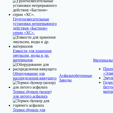
Грунтосмесительные
установки непрерывного
действия «Бастион»
серии «ХС».
Емкости для хранения
эмульсии, воды и др.
материалов
Материалы
Проп
«Элм
Оборудование для
Асфальтобетонные
Эмул
распределения вяжущего
Заводы
Гидр
биту
мате
Термос-бункер (кохер)
для литого асфальта
Термос-бункер для