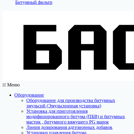
Битумный фильтр
Меню
Оборудование
Оборудование для производства битумных
эмульсий (Эмульсионная установка)
Установка для приготовления
модифицированного битума (ПБВ) и битумных
мастик , битумного вяжущего PG марок
Линия дозирования адгезионных добавок
Установки плавления битума