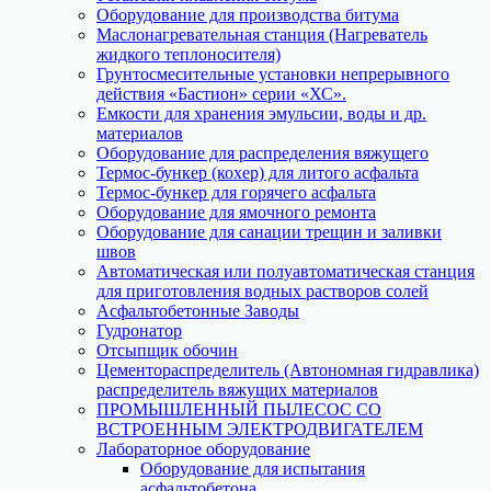
Оборудование для производства битума
Маслонагревательная станция (Нагреватель
жидкого теплоносителя)
Грунтосмесительные установки непрерывного
действия «Бастион» серии «ХС».
Емкости для хранения эмульсии, воды и др.
материалов
Оборудование для распределения вяжущего
Термос-бункер (кохер) для литого асфальта
Термос-бункер для горячего асфальта
Оборудование для ямочного ремонта
Оборудование для санации трещин и заливки
швов
Автоматическая или полуавтоматическая станция
для приготовления водных растворов солей
Асфальтобетонные Заводы
Гудронатор
Отсыпщик обочин
Цементораспределитель (Автономная гидравлика)
распределитель вяжущих материалов
ПРОМЫШЛЕННЫЙ ПЫЛЕСОС СО
ВСТРОЕННЫМ ЭЛЕКТРОДВИГАТЕЛЕМ
Лабораторное оборудование
Оборудование для испытания
асфальтобетона