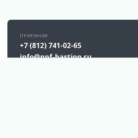
ПРИЕМНАЯ
+7 (812) 741-02-65
info@npf-bastion.ru
Санкт-Петербург
Ленинградская область
д. Кипень
Ропшинское шоссе, дом 2/1
#НПФБАСТИОН