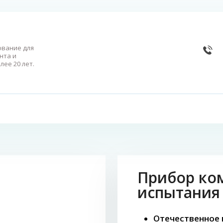
вание для
нта и
лее 20 лет.
Прибор ко
испытания 
Отечественное