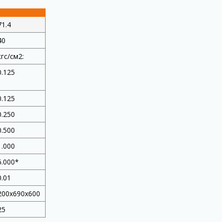
71.4
40
кгс/см2:
0.125
0.125
0.250
0.500
1.000
6.000*
0.01
200x690x600
25