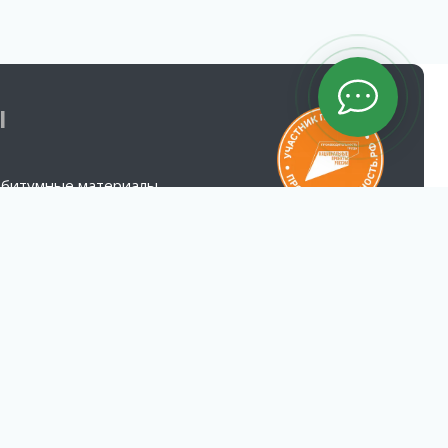
Ы
 битумные материалы
ых битумных эмульсий.