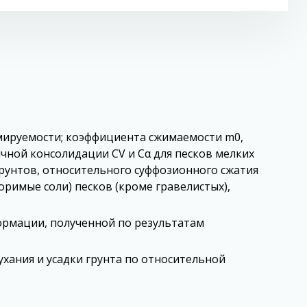
мируемости; коэффициента сжимаемости m0,
чной консолидации CV и Сα для песков мелких
 грунтов, относительного суффозионного сжатия
оримые соли) песков (кроме гравелистых),
ормации, полученной по результатам
хания и усадки грунта по относительной