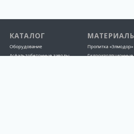
КАТАЛОГ
МАТЕРИАЛ
Оборудование
Пропитка «Элмодор»
Асфальтобетонные заводы
Гидроизоляционные
Материалы
Эмульгаторы катионн
ИНФОРМАЦИЯ
Лизинг
О производстве
Информация
Контакты