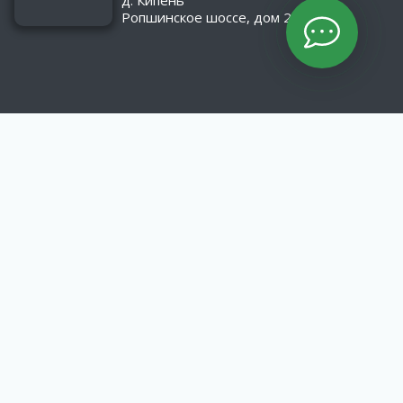
д. Кипень
Ропшинское шоссе, дом 2/1
КАТАЛОГ
Оборудование
Асфальтобетонные заводы
Материалы
МАТЕРИАЛЫ
Пропитка «Элмодор»
Гидроизоляционные битумные материалы
Эмульгаторы катионных битумных эмульсий.
ИНФОРМАЦИЯ