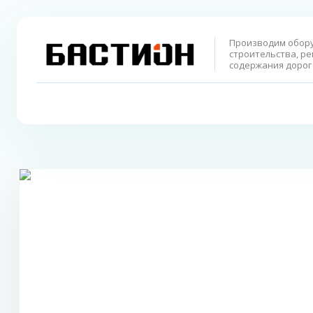
Производим обор
строительства, ре
содержания дорог 