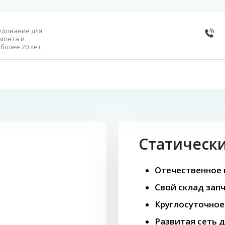
удование для
монта и
более 20 лет.
Статическ
Отечественное
Свой склад зап
Круглосуточное
Развитая сеть д