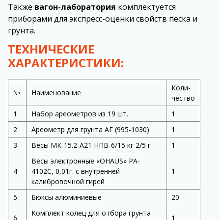
Также
вагон-лаборатория
комплектуется
приборами для экспресс-оценки свойств песка и
грунта.
ТЕХНИЧЕСКИЕ
ХАРАКТЕРИСТИКИ
:
Коли-
№
Наименование
чество
1
Набор ареометров из 19 шт.
1
2
Ареометр для грунта АГ (995-1030)
1
3
Весы МК-15.2-А21 НПВ-6/15 кг 2/5 г
1
Весы электронные «OHAUS» PA-
4
4102С, 0,01г. с внутренней
1
калибровочной гирей
5
Бюксы алюминиевые
20
Комплект колец для отбора грунта
6
1