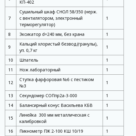
КП-402
Сушильный шкаф СНОЛ 58/350 (нерж.
7
с вентилятором, электронный
1
терморегулятор)
8
Эксикатор d=240 мм, без крана
1
Кальций хлористый безвод.(гранулы),
9
1
уп. 0,7 кг
10
Шпатель
1
11
Нож лабораторный
1
Ступка фарфоровая №6 с пестиком
12
1
№3
13
Секундомер СОПпр2а-3-000
1
14
Балансирный конус Васильева КБВ
1
Линейка 300 мм металлическая с
15
1
калибровкой
16
Пикнометр ПЖ 2-100 КШ 10/19
1