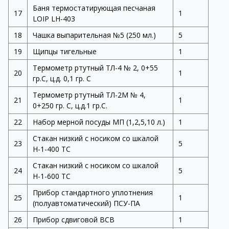
Баня термостатирующая песчаная
17
1
LOIP LH-403
18
Чашка выпарительная №5 (250 мл.)
5
19
Щипцы тигельные
1
Термометр ртутный ТЛ-4 № 2, 0+55
20
1
гр.С, ц.д. 0,1 гр. С
Термометр ртутный ТЛ-2M № 4,
21
1
0+250 гр. С, ц.д.1 гр.С.
22
Набор мерной посуды МП (1,2,5,10 л.)
1
Стакан низкий с носиком со шкалой
23
5
Н-1-400 ТС
Стакан низкий с носиком со шкалой
24
5
Н-1-600 ТС
Прибор стандартного уплотнения
25
1
(полуавтоматический) ПСУ-ПА
26
Прибор сдвиговой ВСВ
1