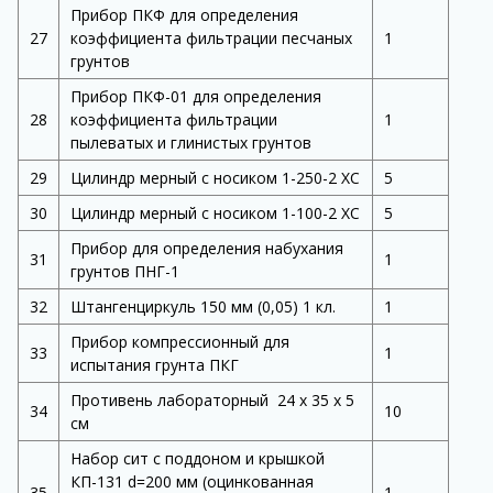
Прибор ПКФ для определения
27
коэффициента фильтрации песчаных
1
грунтов
Прибор ПКФ-01 для определения
28
коэффициента фильтрации
1
пылеватых и глинистых грунтов
29
Цилиндр мерный с носиком 1-250-2 ХС
5
30
Цилиндр мерный с носиком 1-100-2 ХС
5
Прибор для определения набухания
31
1
грунтов ПНГ-1
32
Штангенциркуль 150 мм (0,05) 1 кл.
1
Прибор компрессионный для
33
1
испытания грунта ПКГ
Противень лабораторный 24 х 35 х 5
34
10
см
Набор сит с поддоном и крышкой
КП-131 d=200 мм (оцинкованная
35
1