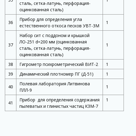
сталь, сетка-латунь, перфорация-
оцинкованная сталь)
Прибор для определения угла
36
1
естественного откоса песков УВТ-3М
Набор сит с поддоном и крышкой
ЛО-251 d=200 мм (оцинкованная
37
1
сталь, сетка-латунь, перфорация-
оцинкованная сталь)
38
Гигрометр психрометрический ВИТ-2
1
39
Динамический плотномер ПГ (Д-51)
1
Полевая лаборатория Литвинова
40
1
ПЛЛ-9
Прибор для определения содержания
1
41
пылеватых и глинистых частиц КЗМ-7