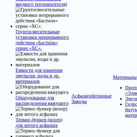
жидкого теплоносителя)
Грунтосмесительные
установки непрерывного
действия «Бастион»
серии «ХС».
Емкости для хранения
эмульсии, воды и др.
Материалы
материалов
Проп
«Элм
Асфальтобетонные
Оборудование для
Эмул
Заводы
распределения вяжущего
Гидр
биту
мате
Термос-бункер (кохер)
для литого асфальта