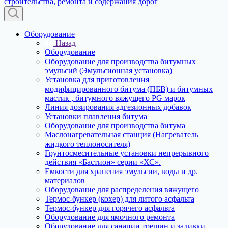
Оборудование
Назад
Оборудование
Оборудование для производства битумных
эмульсий (Эмульсионная установка)
Установка для приготовления
модифицированного битума (ПБВ) и битумных
мастик , битумного вяжущего PG марок
Линия дозирования адгезионных добавок
Установки плавления битума
Оборудование для производства битума
Маслонагревательная станция (Нагреватель
жидкого теплоносителя)
Грунтосмесительные установки непрерывного
действия «Бастион» серии «ХС».
Емкости для хранения эмульсии, воды и др.
материалов
Оборудование для распределения вяжущего
Термос-бункер (кохер) для литого асфальта
Термос-бункер для горячего асфальта
Оборудование для ямочного ремонта
Оборудование для санации трещин и заливки